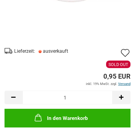
A
Lieferzeit:
ausverkauft
d
SOLD OUT
M
0,95 EUR
inkl. 19% MwSt. zzgl.
Versand
In den Warenkorb