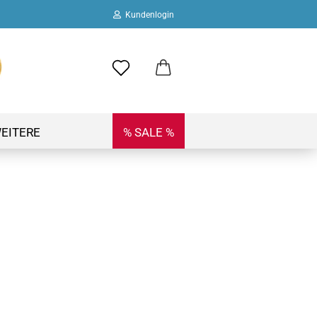
Kundenlogin
ail
swort
EITERE
% SALE %
 erstellen
ort vergessen?