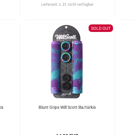
Lieferzeit:
z. Zt. nicht verfügbar
SOLD OUT
is
Blunt Grips Will Scott lila/türkis