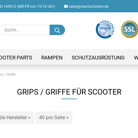
/149612 (MO-FR von 10-16 Uhr)
sales@stuntscooters.de
Suche...
E-M
Pas
OOTER PARTS
RAMPEN
SCHUTZAUSRÜSTUNG
W
ps / Griffe
GRIPS / GRIFFE FÜR SCOOTER
Konto
Passw
lle Hersteller
ro Seite
40 pro Seite
pro Seite