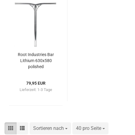
Root Industries Bar
Lithium 630x580
polished
79,95 EUR
Lieferzeit:
1-3 Tage
Sortieren nach
Sortieren nach
40 pro Seite
pro Seite