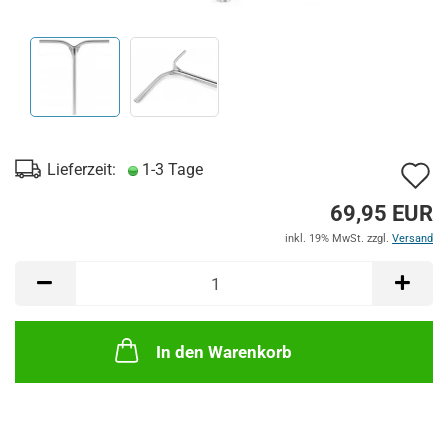
A
Lieferzeit:
1-3 Tage
d
69,95 EUR
M
inkl. 19% MwSt. zzgl.
Versand
In den Warenkorb