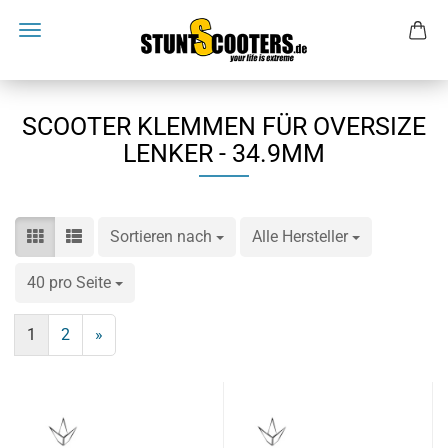
SCOOTER KLEMMEN FÜR OVERSIZE
LENKER - 34.9MM
Sortieren nach
Sortieren nach
Alle Hersteller
pro Seite
40 pro Seite
pro Seite
1
2
»