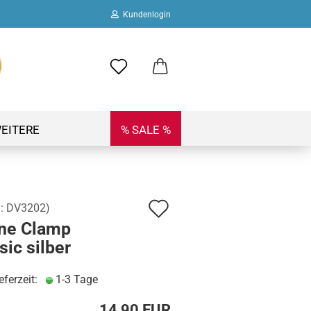
Kundenlogin
ail
swort
EITERE
% SALE %
Auf
.:
DV3202
)
 erstellen
ine Clamp
den
ort vergessen?
sic silber
Merkzettel
eferzeit:
1-3 Tage
14,90 EUR