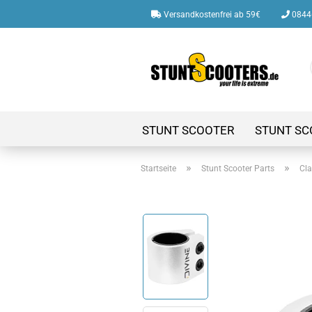
Versandkostenfrei ab 59€
08446
STUNT SCOOTER
STUNT SC
»
»
Startseite
Stunt Scooter Parts
Cl