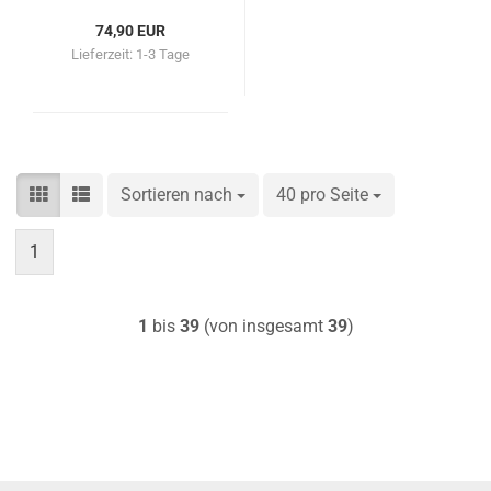
74,90 EUR
Lieferzeit:
1-3 Tage
Sortieren nach
Sortieren nach
40 pro Seite
pro Seite
1
1
bis
39
(von insgesamt
39
)