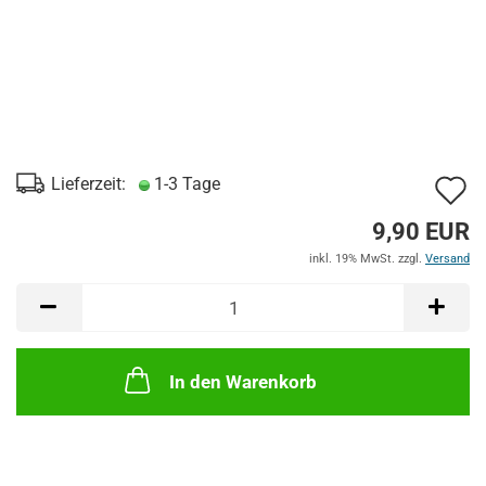
A
Lieferzeit:
1-3 Tage
d
9,90 EUR
M
inkl. 19% MwSt. zzgl.
Versand
In den Warenkorb