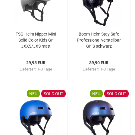
TSG Helm Nipper Mini
Boom Helm Stay Safe
Solid Color Kids Gr.
Professional verstellbar
JXXS/JXS matt
Gr. S schwarz
schwarz B-WARE
29,95 EUR
39,90 EUR
Lieferzeit:
1-3 Tage
Lieferzeit:
1-3 Tage
NEU
SOLD OUT
NEU
SOLD OUT