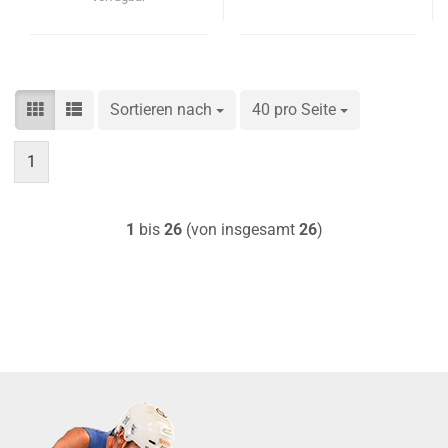
Sortieren nach
Sortieren nach
40 pro Seite
pro Seite
1
1
bis
26
(von insgesamt
26
)