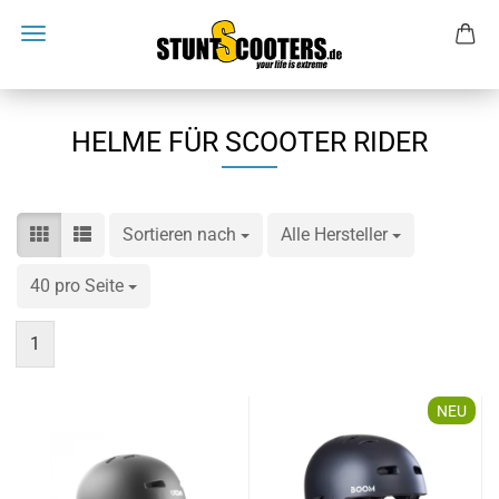
HELME FÜR SCOOTER RIDER
Sortieren nach
Sortieren nach
Alle Hersteller
pro Seite
40 pro Seite
pro Seite
1
NEU