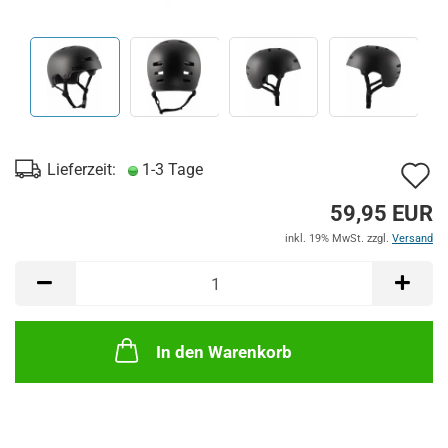
A
Lieferzeit:
1-3 Tage
d
59,95 EUR
M
inkl. 19% MwSt. zzgl.
Versand
In den Warenkorb