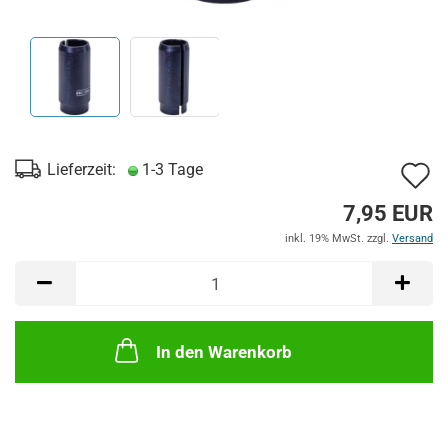
A
Lieferzeit:
1-3 Tage
d
7,95 EUR
M
inkl. 19% MwSt. zzgl.
Versand
In den Warenkorb