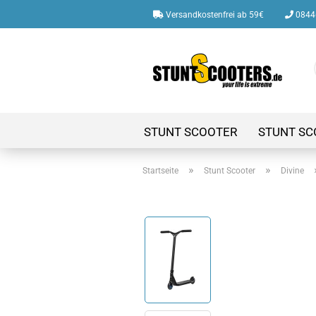
Versandkostenfrei ab 59€
08446
STUNT SCOOTER
STUNT SC
»
»
Startseite
Stunt Scooter
Divine