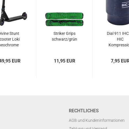
ivine Stunt
Striker Grips
Dial 911 IHC
cooter Loki
schwarz/grün
HIC
neochrome
Kompressi
Shim
49,95 EUR
11,95 EUR
7,95 EU
RECHTLICHES
AGB und Kundeninformationen
Zahlung und Versand