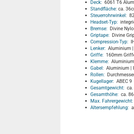
Deck:
6061 T6 Alumin
Standfläche:
ca. 36
Steuerrohrwinkel:
82
Headset-Typ:
integri
Bremse:
Divine Nyl
Griptape:
Divine Gri
Compression-Typ:
I
Lenker:
Aluminium | 
Griffe:
160mm Griffe
Klemme:
Aluminium 
Gabel:
Aluminium | 
Rollen:
Durchmesser 
Kugellager:
ABEC 9
Gesamtgewicht:
ca. 
Gesamthöhe:
ca. 86
Max. Fahrergewicht:
Altersempfehlung:
ab