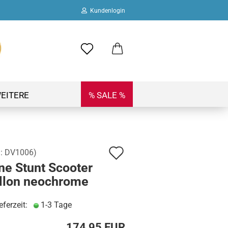
Kundenlogin
ail
swort
EITERE
% SALE %
Auf
.:
DV1006
)
 erstellen
ne Stunt Scooter
den
ort vergessen?
llon neochrome
Merkzettel
eferzeit:
1-3 Tage
174,95 EUR