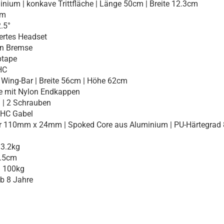
ium | konkave Trittfläche | Länge 50cm | Breite 12.3cm
cm
.5°
ertes Headset
on Bremse
ptape
HC
Wing-Bar | Breite 56cm | Höhe 62cm
 mit Nylon Endkappen
| 2 Schrauben
IHC Gabel
110mm x 24mm | Spoked Core aus Aluminium | PU-Härtegrad
3.2kg
.5cm
100kg
 8 Jahre