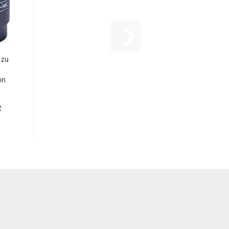
 zu
on
R