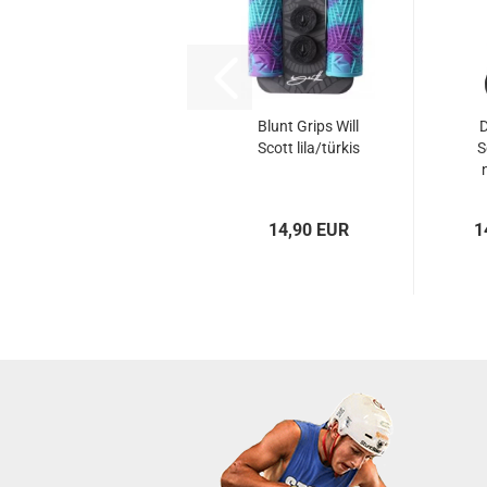
Blunt Grips Will
D
Scott lila/türkis
S
14,90 EUR
1