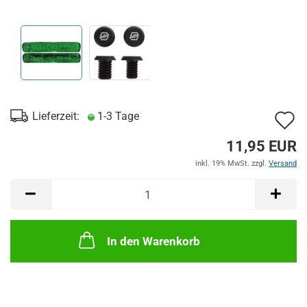
A
Lieferzeit:
1-3 Tage
d
11,95 EUR
M
inkl. 19% MwSt. zzgl.
Versand
In den Warenkorb