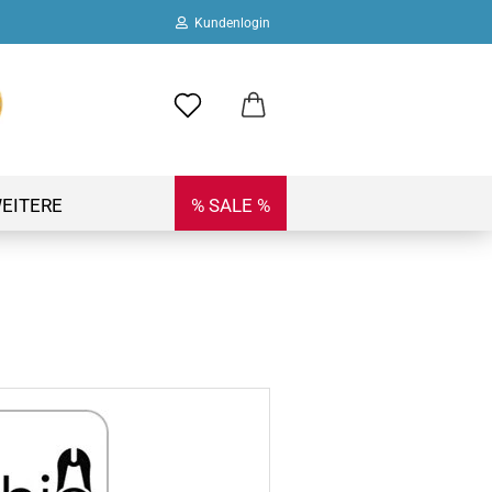
Kundenlogin
ail
swort
EITERE
% SALE %
 erstellen
ort vergessen?