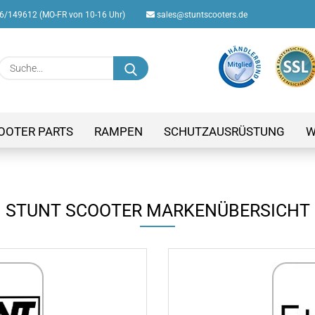
/149612 (MO-FR von 10-16 Uhr)
sales@stuntscooters.de
Suche...
E-M
Pas
OOTER PARTS
RAMPEN
SCHUTZAUSRÜSTUNG
W
STUNT SCOOTER MARKENÜBERSICHT
Konto
Passw