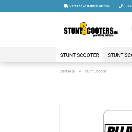
Versandkostenfrei ab 59€
08446
STUNT SCOOTER
STUNT SC
»
Startseite
Stunt Scooter