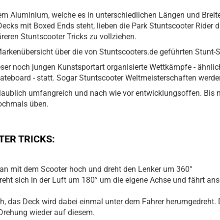
em Aluminium, welche es in unterschiedlichen Längen und Breite
ecks mit Boxed Ends steht, lieben die Park Stuntscooter Rider 
reren Stuntscooter Tricks zu vollziehen.
 Markenübersicht über die von Stuntscooters.de geführten Stunt-
dieser noch jungen Kunstsportart organisierte Wettkämpfe - ähnli
ateboard - statt. Sogar Stuntscooter Weltmeisterschaften werde
glaublich umfangreich und nach wie vor entwicklungsoffen. Bis m
nochmals üben.
TER TRICKS:
man mit dem Scooter hoch und dreht den Lenker um 360°
reht sich in der Luft um 180° um die eigene Achse und fährt an
h, das Deck wird dabei einmal unter dem Fahrer herumgedreht. 
Drehung wieder auf diesem.