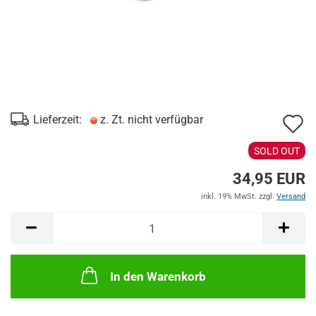
A
Lieferzeit:
z. Zt. nicht verfügbar
d
SOLD OUT
M
34,95 EUR
inkl. 19% MwSt. zzgl.
Versand
In den Warenkorb