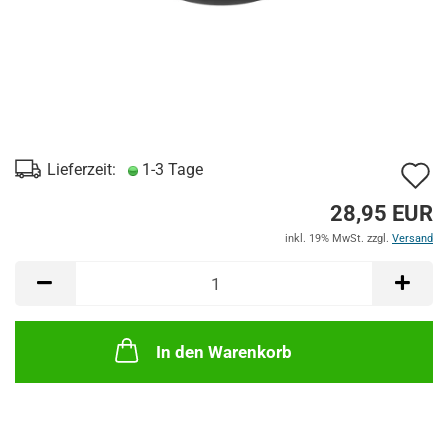
A
Lieferzeit:
1-3 Tage
d
28,95 EUR
M
inkl. 19% MwSt. zzgl.
Versand
In den Warenkorb