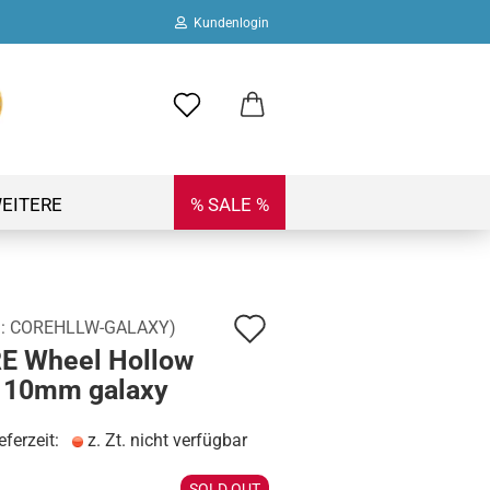
Kundenlogin
ail
swort
EITERE
% SALE %
Auf
.:
COREHLLW-GALAXY
)
 erstellen
E Wheel Hollow
den
ort vergessen?
110mm galaxy
Merkzettel
eferzeit:
z. Zt. nicht verfügbar
SOLD OUT