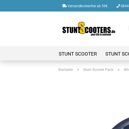
Versandkostenfrei ab 59€
08446
STUNT SCOOTER
STUNT SC
»
»
Startseite
Stunt Scooter Parts
Whe