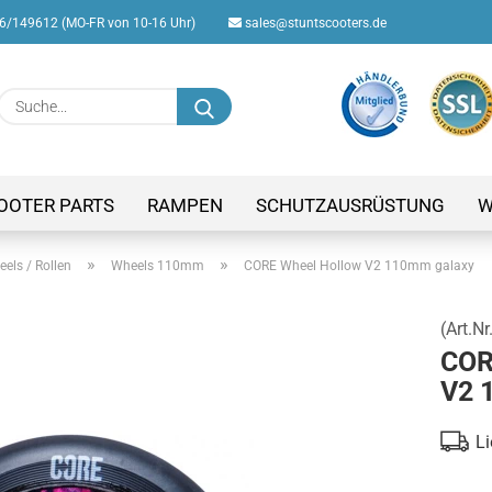
/149612 (MO-FR von 10-16 Uhr)
sales@stuntscooters.de
Suche...
E-M
Pas
OOTER PARTS
RAMPEN
SCHUTZAUSRÜSTUNG
W
»
»
els / Rollen
Wheels 110mm
CORE Wheel Hollow V2 110mm galaxy
(Art.Nr
Konto
COR
Passw
V2 
Li