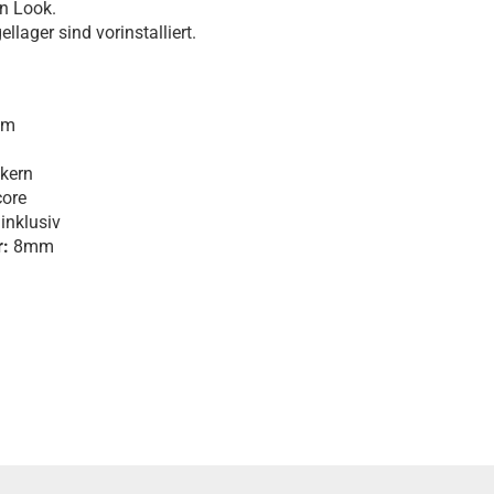
n Look.
lager sind vorinstalliert.
mm
kern
ore
inklusiv
:
8mm