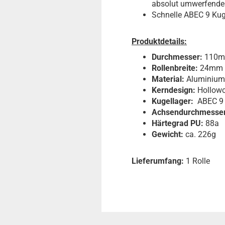
absolut umwerfende
Schnelle ABEC 9 Kugel
Produktdetails:
Durchmesser:
110
Rollenbreite:
24mm
Material:
Aluminium
Kerndesign:
Hollowc
Kugellager:
ABEC 9 
Achsendurchmesser
Härtegrad PU:
88a
Gewicht:
ca. 226g
Lieferumfang:
1 Rolle