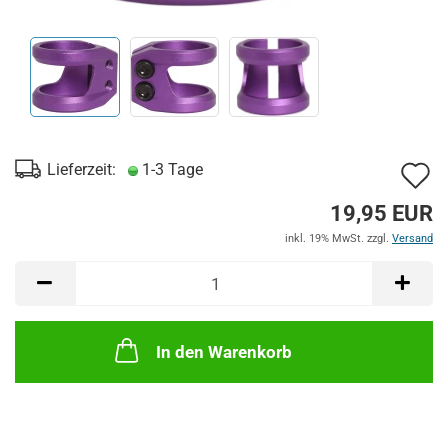
A
Lieferzeit:
1-3 Tage
d
19,95 EUR
M
inkl. 19% MwSt. zzgl.
Versand
In den Warenkorb