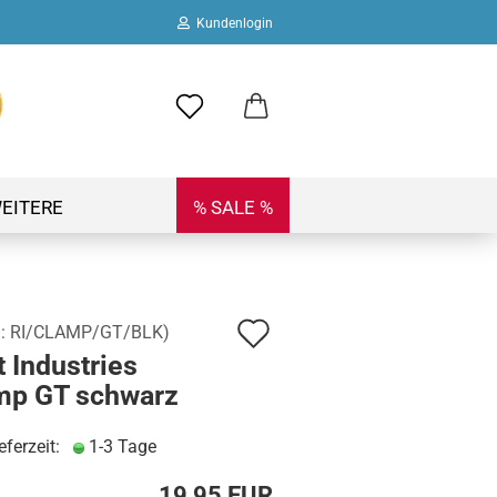
Kundenlogin
ail
swort
EITERE
% SALE %
Auf
.:
RI/CLAMP/GT/BLK
)
 erstellen
 Industries
den
ort vergessen?
mp GT schwarz
Merkzettel
eferzeit:
1-3 Tage
19,95 EUR