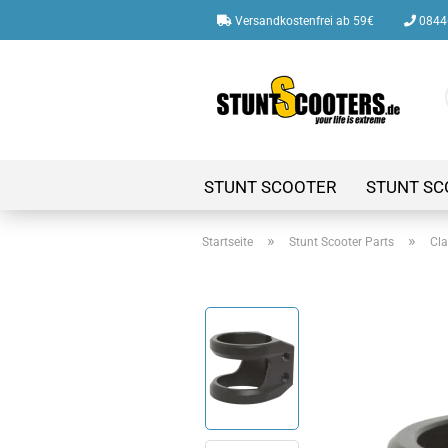
Versandkostenfrei ab 59€
08446
STUNT SCOOTER
STUNT SC
»
»
Startseite
Stunt Scooter Parts
Cl