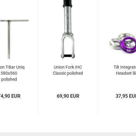
on T-Bar Uniq
Union Fork IHC
Tilt Integra
580x560
Classic polished
Headset lil
polished
74,90 EUR
69,90 EUR
37,95 EU