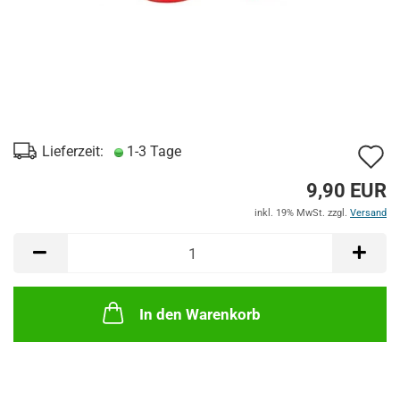
A
Lieferzeit:
1-3 Tage
d
9,90 EUR
M
inkl. 19% MwSt. zzgl.
Versand
In den Warenkorb