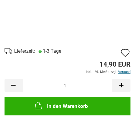
A
Lieferzeit:
1-3 Tage
d
14,90 EUR
M
inkl. 19% MwSt. zzgl.
Versand
In den Warenkorb