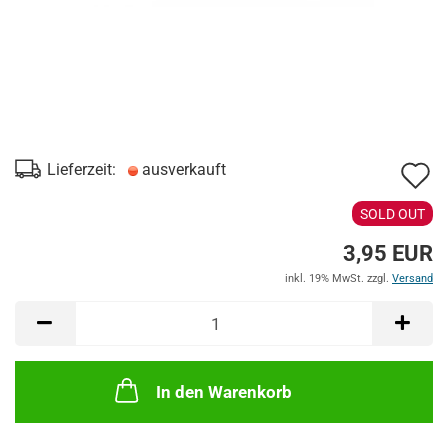
A
Lieferzeit:
ausverkauft
d
SOLD OUT
M
3,95 EUR
inkl. 19% MwSt. zzgl.
Versand
In den Warenkorb