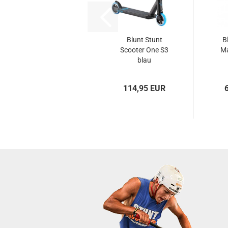
Blunt Stunt
B
Scooter One S3
Ma
blau
114,95 EUR