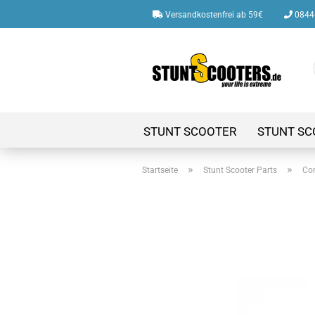
Versandkostenfrei ab 59€
08446
STUNT SCOOTER
STUNT SC
»
»
Startseite
Stunt Scooter Parts
Co