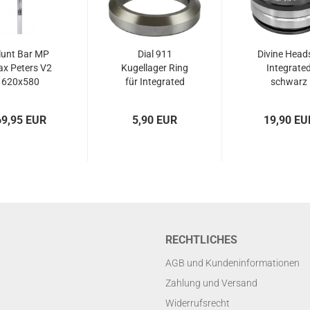
lunt Bar MP
Dial 911
Divine Head
x Peters V2
Kugellager Ring
Integrate
620x580
für Integrated
schwarz
chrome...
Headset...
69,95 EUR
5,90 EUR
19,90 EU
RECHTLICHES
AGB und Kundeninformationen
Zahlung und Versand
Widerrufsrecht