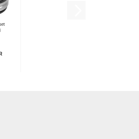
set
d
R