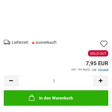
A
Lieferzeit:
ausverkauft
d
SOLD OUT
M
7,95 EUR
inkl. 19% MwSt. zzgl.
Versand
In den Warenkorb