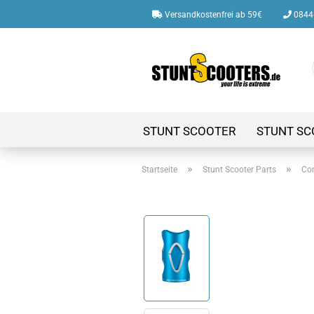
Versandkostenfrei ab 59€
08446
STUNT SCOOTER
STUNT SC
»
»
Startseite
Stunt Scooter Parts
Co