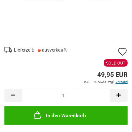
A
Lieferzeit:
ausverkauft
d
SOLD OUT
M
49,95 EUR
inkl. 19% MwSt. zzgl.
Versand
In den Warenkorb