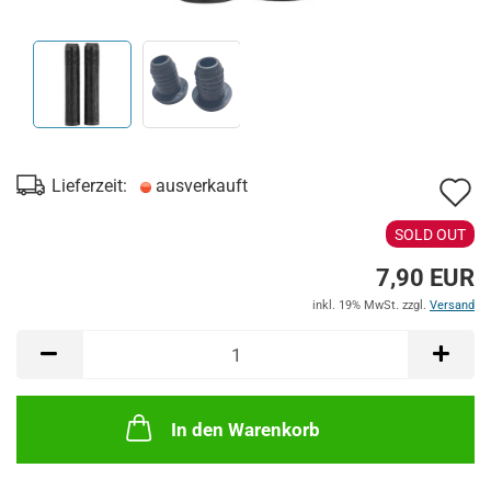
A
Lieferzeit:
ausverkauft
d
SOLD OUT
M
7,90 EUR
inkl. 19% MwSt. zzgl.
Versand
In den Warenkorb