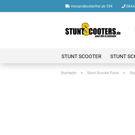
Versandkostenfrei ab 59€
08446
STUNT SCOOTER
STUNT SC
»
»
Startseite
Stunt Scooter Parts
Gri