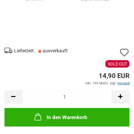
A
Lieferzeit:
ausverkauft
d
SOLD OUT
M
14,90 EUR
inkl. 19% MwSt. zzgl.
Versand
In den Warenkorb