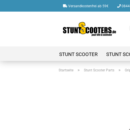
Versandkostenfrei ab 59€
08446
STUNT SCOOTER
STUNT SC
»
»
Startseite
Stunt Scooter Parts
Gri