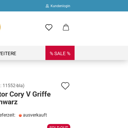
Kundenlogin
ail
swort
EITERE
% SALE %
Auf
.:
11552-bla
)
 erstellen
or Cory V Griffe
den
ort vergessen?
chwarz
Merkzettel
eferzeit:
ausverkauft
SOLD OUT