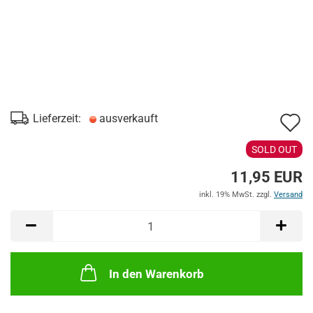
A
Lieferzeit:
ausverkauft
d
SOLD OUT
M
11,95 EUR
inkl. 19% MwSt. zzgl.
Versand
In den Warenkorb