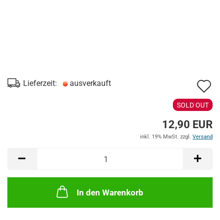
A
Lieferzeit:
ausverkauft
d
SOLD OUT
M
12,90 EUR
inkl. 19% MwSt. zzgl.
Versand
In den Warenkorb