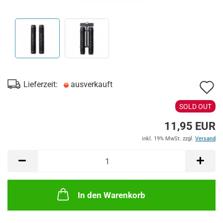
A
Lieferzeit:
ausverkauft
d
SOLD OUT
M
11,95 EUR
inkl. 19% MwSt. zzgl.
Versand
In den Warenkorb