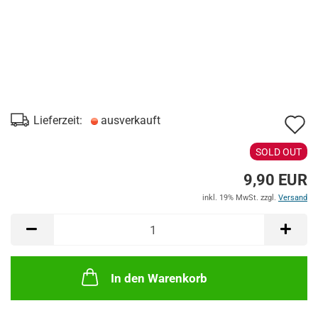
A
Lieferzeit:
ausverkauft
d
SOLD OUT
M
9,90 EUR
inkl. 19% MwSt. zzgl.
Versand
In den Warenkorb