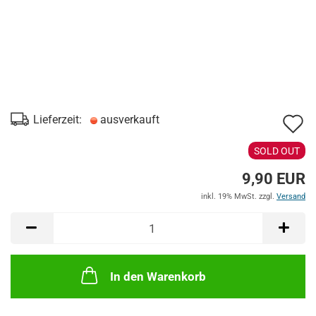
A
Lieferzeit:
ausverkauft
d
SOLD OUT
M
9,90 EUR
inkl. 19% MwSt. zzgl.
Versand
In den Warenkorb