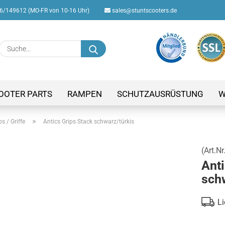
/149612 (MO-FR von 10-16 Uhr)
sales@stuntscooters.de
Suche...
E-M
Pas
OOTER PARTS
RAMPEN
SCHUTZAUSRÜSTUNG
W
»
ps / Griffe
Antics Grips Stack schwarz/türkis
(Art.Nr
Konto
Anti
Passw
sch
Li