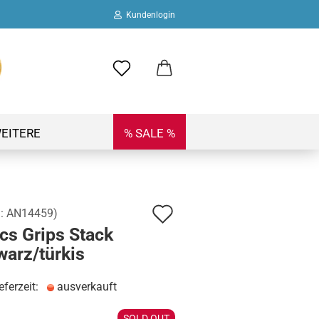
Kundenlogin
ail
swort
EITERE
% SALE %
Auf
.:
AN14459
)
 erstellen
cs Grips Stack
den
ort vergessen?
warz/türkis
Merkzettel
eferzeit:
ausverkauft
SOLD OUT