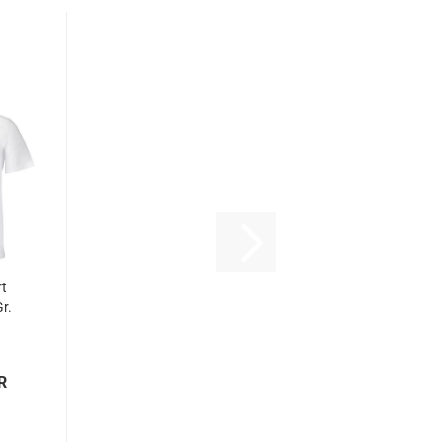
rt
r.
R