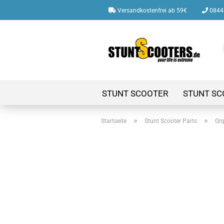
Versandkostenfrei ab 59€
08446
STUNT SCOOTER
STUNT SC
»
»
Startseite
Stunt Scooter Parts
Gri