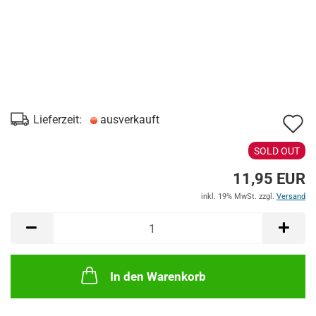
A
Lieferzeit:
ausverkauft
d
SOLD OUT
M
11,95 EUR
inkl. 19% MwSt. zzgl.
Versand
In den Warenkorb