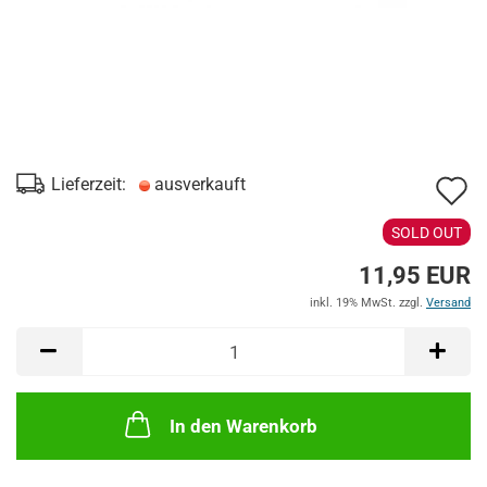
A
Lieferzeit:
ausverkauft
d
SOLD OUT
M
11,95 EUR
inkl. 19% MwSt. zzgl.
Versand
In den Warenkorb