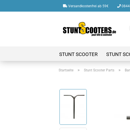
Versandkostenfrei ab 59€
08446
STUNT SCOOTER
STUNT SC
»
»
Startseite
Stunt Scooter Parts
Bar