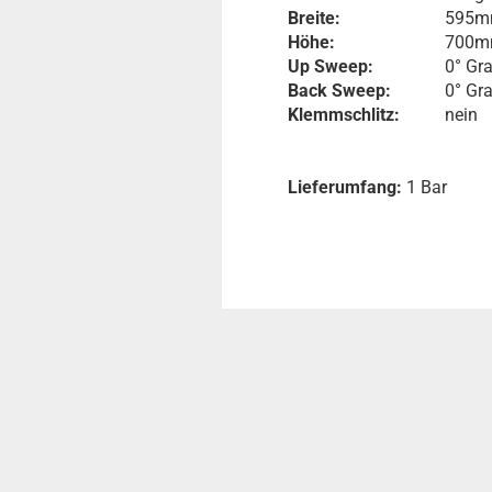
Breite:
595
Höhe:
700
Up Sweep:
0° Gr
Back Sweep:
0° Gr
Klemmschlitz:
nein
Lieferumfang:
1 Bar