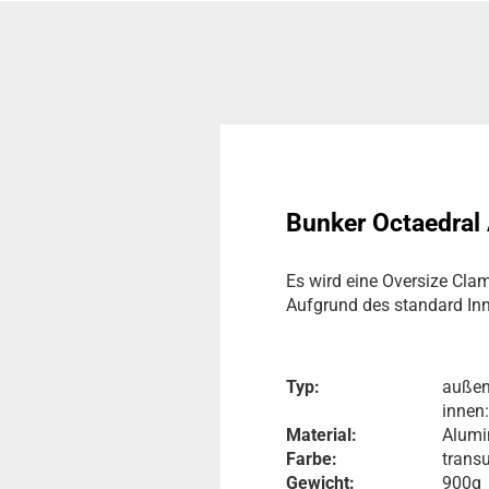
Bunker Octaedral 
Es wird eine Oversize Cla
Aufgrund des standard In
Typ:
außen
innen
Material:
Alumi
Farbe:
trans
Gewicht:
900g