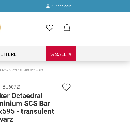
Kundenlogin
ail
swort
EITERE
% SALE %
0x595 - transulent schwarz
Auf
.:
BU6072
)
 erstellen
ker Octaedral
den
ort vergessen?
minium SCS Bar
Merkzettel
595 - transulent
warz