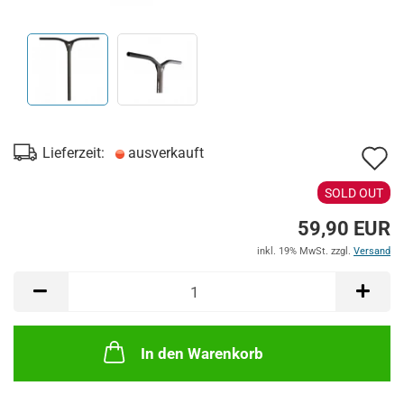
A
Lieferzeit:
ausverkauft
d
SOLD OUT
M
59,90 EUR
inkl. 19% MwSt. zzgl.
Versand
In den Warenkorb