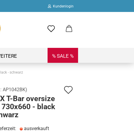
Kundenlogin
ail
swort
EITERE
% SALE %
lack - schwarz
Auf
.:
AP1042BK
)
 erstellen
X T-Bar oversize
den
ort vergessen?
 730x660 - black
Merkzettel
chwarz
eferzeit:
ausverkauft