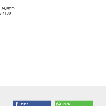
e 34,9mm
y 4130
teilen
teilen