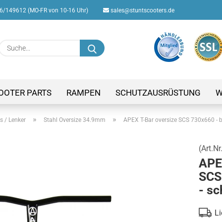
/149612 (MO-FR von 10-16 Uhr)
sales@stuntscooters.de
Suche...
E-M
Pas
OOTER PARTS
RAMPEN
SCHUTZAUSRÜSTUNG
W
»
»
s / Lenker
Stahl Oversize 34.9mm
APEX T-Bar oversize SCS 730x660 - b
(Art.Nr
Konto
APE
Passw
SCS
- s
Li