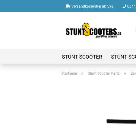
Versandkostenfrei ab 59€
08446
STUNT SCOOTER
STUNT SC
»
»
Startseite
Stunt Scooter Parts
Bar