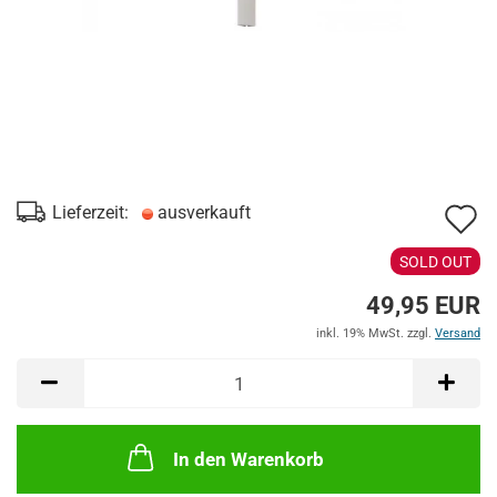
A
Lieferzeit:
ausverkauft
d
SOLD OUT
M
49,95 EUR
inkl. 19% MwSt. zzgl.
Versand
In den Warenkorb