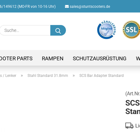
/149612 (MO-FR von 10-16 Uhr)
sales@stuntscooters.de
Suche...
E-M
Pas
OOTER PARTS
RAMPEN
SCHUTZAUSRÜSTUNG
W
»
»
s / Lenker
Stahl Standard 31.8mm
SCS Bar Adapter Standard
(Art.Nr
Konto
SCS
Passw
Sta
Li