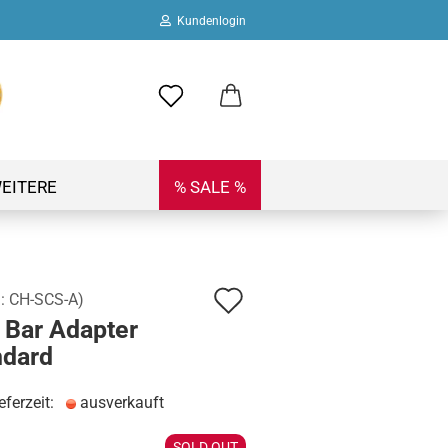
Kundenlogin
ail
swort
EITERE
% SALE %
Auf
.:
CH-SCS-A
)
 erstellen
 Bar Adapter
den
ort vergessen?
ndard
Merkzettel
eferzeit:
ausverkauft
SOLD OUT