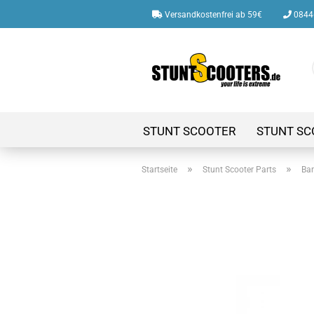
Versandkostenfrei ab 59€
08446
STUNT SCOOTER
STUNT SC
»
»
Startseite
Stunt Scooter Parts
Bar