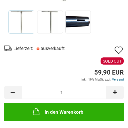
A
Lieferzeit:
ausverkauft
d
SOLD OUT
M
59,90 EUR
inkl. 19% MwSt. zzgl.
Versand
In den Warenkorb