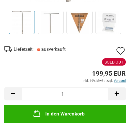
A
Lieferzeit:
ausverkauft
d
SOLD OUT
M
199,95 EUR
inkl. 19% MwSt. zzgl.
Versand
In den Warenkorb