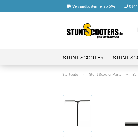
Versandkostenfrei ab 59€
08446
STUNT SCOOTER
STUNT SC
»
»
Startseite
Stunt Scooter Parts
Bar