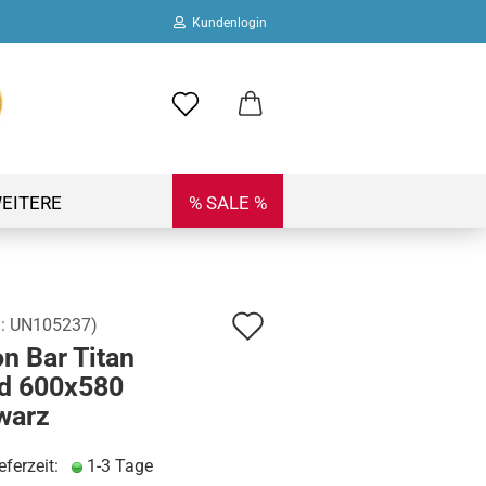
Kundenlogin
ail
swort
EITERE
% SALE %
Auf
.:
UN105237
)
 erstellen
n Bar Titan
den
ort vergessen?
d 600x580
Merkzettel
warz
eferzeit:
1-3 Tage