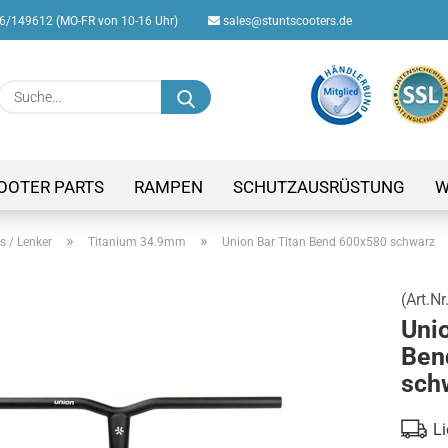
/149612 (MO-FR von 10-16 Uhr)
sales@stuntscooters.de
Suche...
E-M
Pas
OOTER PARTS
RAMPEN
SCHUTZAUSRÜSTUNG
W
»
»
s / Lenker
Titanium 34.9mm
Union Bar Titan Bend 600x580 schwarz
(Art.Nr
Konto
Unio
Passw
Ben
sch
Li