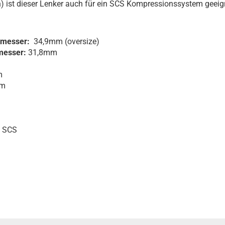
) ist dieser Lenker auch für ein SCS Kompressionssystem geeig
hmesser:
34,9mm (oversize)
messer:
31,8mm
m
m
, SCS