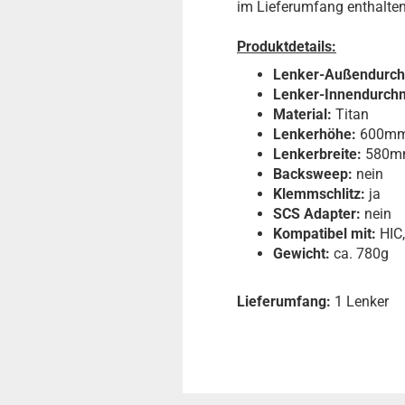
im Lieferumfang enthalten
Produktdetails:
Lenker-Außendurc
Lenker-Innendurch
Material:
Titan
Lenkerhöhe:
600m
Lenkerbreite:
580m
Backsweep:
nein
Klemmschlitz:
ja
SCS Adapter:
nein
Kompatibel mit:
HIC
Gewicht:
ca. 780g
Lieferumfang:
1 Lenker