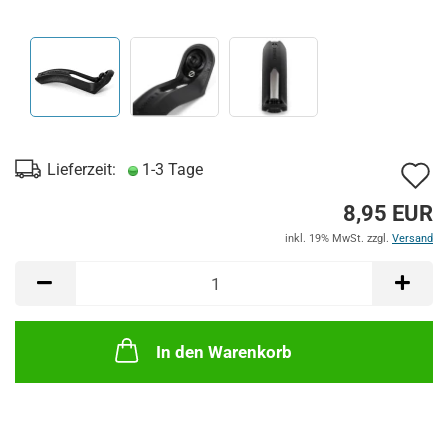
A
Lieferzeit:
1-3 Tage
d
8,95 EUR
M
inkl. 19% MwSt. zzgl.
Versand
In den Warenkorb