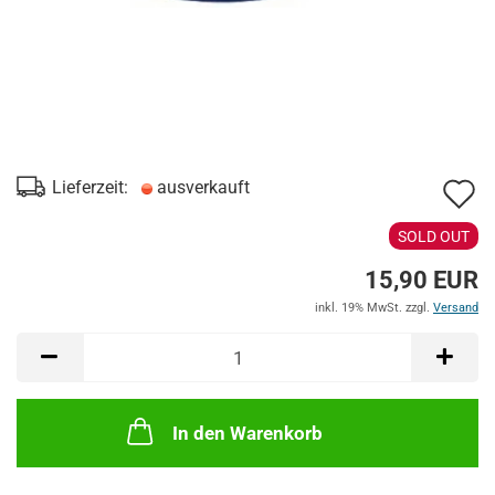
A
Lieferzeit:
ausverkauft
d
SOLD OUT
M
15,90 EUR
inkl. 19% MwSt. zzgl.
Versand
In den Warenkorb