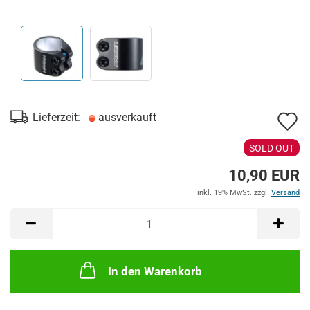
A
Lieferzeit:
ausverkauft
d
SOLD OUT
M
10,90 EUR
inkl. 19% MwSt. zzgl.
Versand
In den Warenkorb