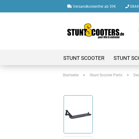
Versandkostenfrei ab 59€
08446
STUNT SCOOTER
STUNT SC
»
»
Startseite
Stunt Scooter Parts
De