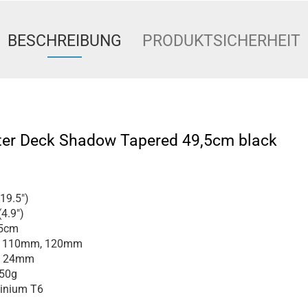
BESCHREIBUNG
PRODUKTSICHERHEIT
ter Deck Shadow Tapered 49,5cm black
19.5")
4.9")
,5cm
110mm, 120mm
24mm
250g
inium T6