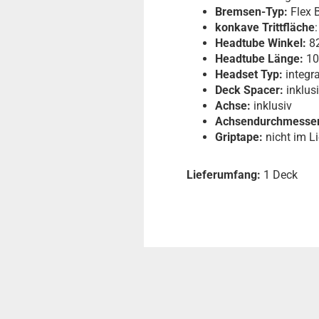
Bremsen-Typ:
Flex B
konkave Trittfläche
:
Headtube Winkel:
82
Headtube Länge:
10
Headset Typ:
integr
Deck Spacer:
inklus
Achse:
inklusiv
Achsendurchmesser
Griptape:
nicht im L
Lieferumfang:
1 Deck