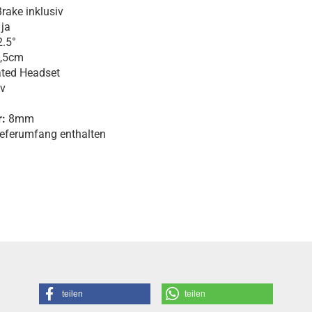
rake inklusiv
 ja
.5°
,5cm
ated Headset
iv
:
8mm
ieferumfang enthalten
teilen
teilen