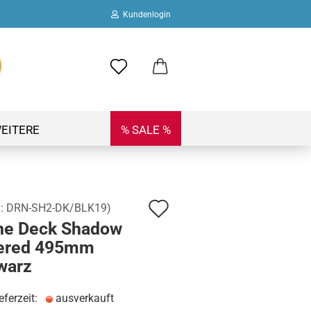
Kundenlogin
ail
swort
EITERE
% SALE %
Auf
.:
DRN-SH2-DK/BLK19
)
 erstellen
ne Deck Shadow
den
ort vergessen?
ered 495mm
Merkzettel
warz
eferzeit:
ausverkauft